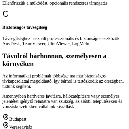
Ellenőrizzük a működést, opcionális rendszeres támogatás.
Biztonságos távsegítség
Távsegítséghez használt professzionális és biztonságos eszközök:
AnyDesk, TeamViewer, UltraViewer, LogMeIn
Távolról bárhonnan, személyesen a
környéken
Az informatikai problémák többsége ma már biztonságos
távkapcsolattal megoldható, így bárhol is tartózkodik az országban,
tudunk segíteni.
Amennyiben hardveres javításra, hálózatépítésre vagy személyes
jelenlétet igénylő feladatra van szükség, az alábbi településeken és
vonzáskörzetükben vállalunk kiszállást:
Budapest
Veresegyház