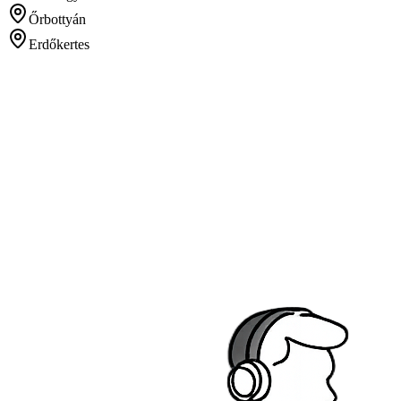
Őrbottyán
Erdőkertes