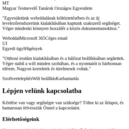
MT
Magyar Testnevelő Tanárok Országos Egyesülete
"
Egyesületünk weboldalának költöztetésében és az új
levelezőrendszerünk kialakításában kaptunk szakszerű segítséget.
Végre mindenki könnyen hozzáfér a közös dokumentumokhoz.
"
Weboldal
Microsoft 365
Céges email
UI
Egyedi ügyféligények
"
Otthoni irodám kialakításában és a hálózat beállításában segítettek.
Végre stabil a wifi minden szobában, és a nyomtatót is bárhonnan
elérem. Nagyon korrektek és türelmesek voltak.
"
Szoftvertelepítés
Wifi beállítás
Karbantartás
Lépjen velünk kapcsolatba
Kérdése van vagy segítségre van szüksége? Töltse ki az űrlapot, és
hamarosan felvesszük Önnel a kapcsolatot.
Elérhetőségeink